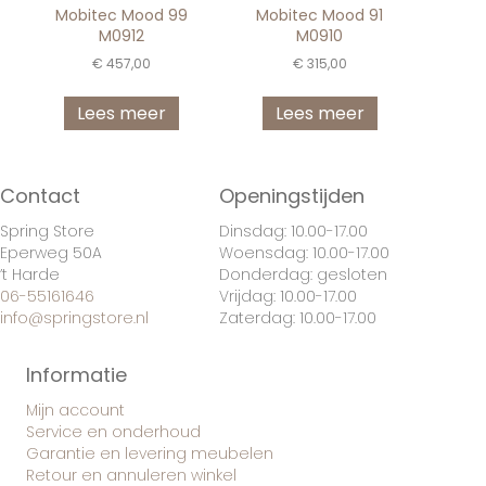
Mobitec Mood 99
Mobitec Mood 91
M0912
M0910
€
457,00
€
315,00
Lees meer
Lees meer
Contact
Openingstijden
Spring Store
Dinsdag: 10.00-17.00
Eperweg 50A
Woensdag: 10.00-17.00
’t Harde
Donderdag: gesloten
06-55161646
Vrijdag: 10.00-17.00
info@springstore.nl
Zaterdag: 10.00-17.00
Informatie
Mijn account
Service en onderhoud
Garantie en levering meubelen
Retour en annuleren winkel