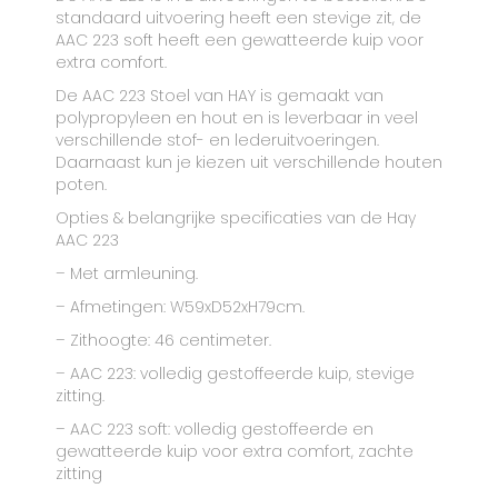
standaard uitvoering heeft een stevige zit, de
AAC 223 soft heeft een gewatteerde kuip voor
extra comfort.
De AAC 223 Stoel van HAY is gemaakt van
polypropyleen en hout en is leverbaar in veel
verschillende stof- en lederuitvoeringen.
Daarnaast kun je kiezen uit verschillende houten
poten.
Opties & belangrijke specificaties van de Hay
AAC 223
– Met armleuning.
– Afmetingen: W59xD52xH79cm.
– Zithoogte: 46 centimeter.
– AAC 223: volledig gestoffeerde kuip, stevige
zitting.
– AAC 223 soft: volledig gestoffeerde en
gewatteerde kuip voor extra comfort, zachte
zitting