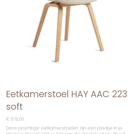
Eetkamerstoel HAY AAC 223
soft
€
575,00
Deze prachtige eetkamerstoelen zijn een plaatje in je
interieur. De AAC 223 is één van de stoelen uit de About