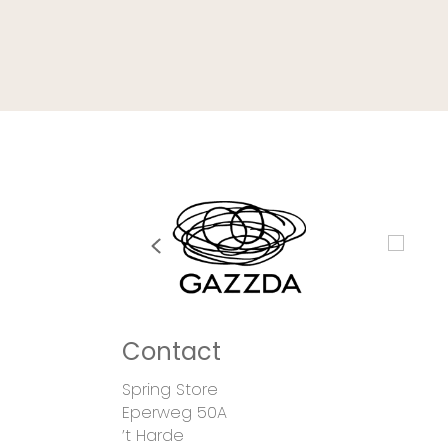
Previous
Contact
Spring Store
Eperweg 50A
’t Harde