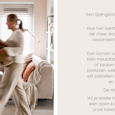
Een Springstore
Hoe het werkt
de sfeer doo
verzamelen
Dan komen we
klein meubila
of keuken
beslissen wel
wilt bestelle
en
De mi
Wil je snelle 
een open ka
onze interi