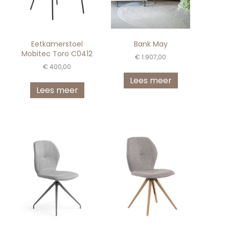
Eetkamerstoel
Bank May
Mobitec Toro C0412
€
1.907,00
€
400,00
Lees meer
Lees meer