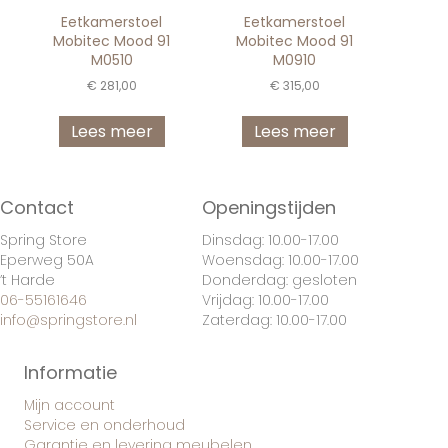
Eetkamerstoel
Eetkamerstoel
Mobitec Mood 91
Mobitec Mood 91
M0510
M0910
€
281,00
€
315,00
Lees meer
Lees meer
Contact
Openingstijden
Spring Store
Dinsdag: 10.00-17.00
Eperweg 50A
Woensdag: 10.00-17.00
’t Harde
Donderdag: gesloten
06-55161646
Vrijdag: 10.00-17.00
info@springstore.nl
Zaterdag: 10.00-17.00
Informatie
Mijn account
Service en onderhoud
Garantie en levering meubelen