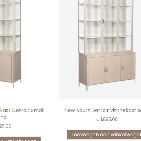
kast Detroit Small
New Routz Detroit vitrinekast 
and
€
1.895,00
395,00
Toevoegen aan winkelwage