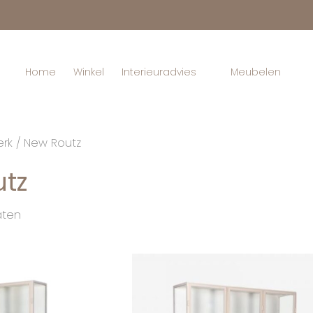
Home
Winkel
Interieuradvies
Meubelen
rk / New Routz
tz
aten