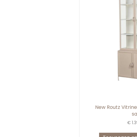
New Routz Vitrine
s
€
1.