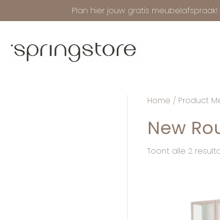
Plan hier jouw gratis meubelafspraak!
Home
/ Product Me
New Rou
Toont alle 2 result